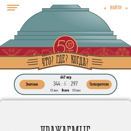
ВОЙТИ
647 игр
344 :
6
:
297
*
Знатоки
Телезрители
ХХ век
Всего
ХХI век