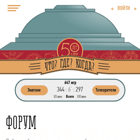
ВОЙТИ
647 игр
344 :
6
:
297
*
Знатоки
Телезрители
ХХ век
Всего
ХХI век
ФОРУМ