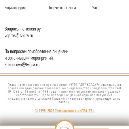
Энциклопедия
Творческая группа
Чат
Вопросы на телеигру:
vopros@tvigra.ru
По вопросам приобретения лицензии
и организации мероприятий:
kuznecova@tvigra.ru
Права на использование произведения «ЧТО? ГДЕ? КОГДА?» защищены на
основании гражданско-правового законодательства (Свидетельство РАО
№ 1763 от 19 ноября 1996 года) и являются объектом интеллектуальной
собственности. Любое проведение данной игры без получения
предварительного согласия (лицензии) неправомерно и преследуется по
закону.
© 1998-2026 Телекомпания «ИГРА-ТВ»