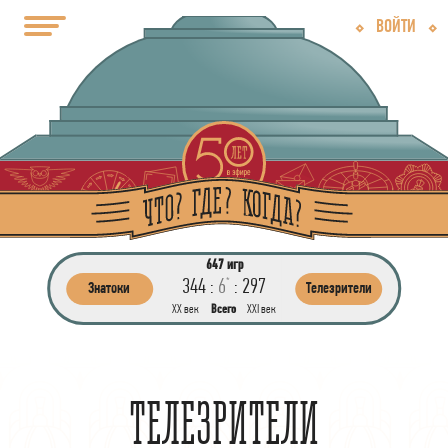
ВОЙТИ
647 игр
344 :
6
:
297
*
Знатоки
Телезрители
ХХ век
Всего
ХХI век
ТЕЛЕЗРИТЕЛИ