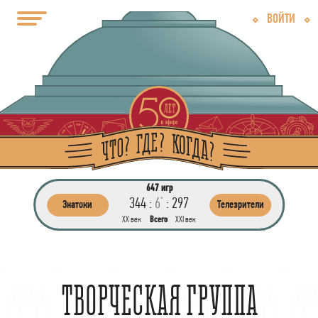
ВОЙТИ
647 игр
344 :
6
:
297
*
Знатоки
Телезрители
ХХ век
Всего
ХХI век
ТВОРЧЕСКАЯ ГРУППА