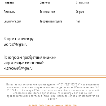
Главная
Знатоки
Статистика
Летопись
Телезрители
Форум
Энциклопедия
Творческая группа
Чат
Вопросы на телеигру:
vopros@tvigra.ru
По вопросам приобретения лицензии
и организации мероприятий:
kuznecova@tvigra.ru
Права на использование произведения «ЧТО? ГДЕ? КОГДА?» защищены на
основании гражданско-правового законодательства (Свидетельство РАО
№ 1763 от 19 ноября 1996 года) и являются объектом интеллектуальной
собственности. Любое проведение данной игры без получения
предварительного согласия (лицензии) неправомерно и преследуется по
закону.