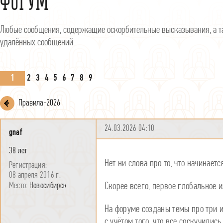
Любые сообщения, содержащие оскорбительные высказывания, а так
удалённых сообщений.
1
2
3
4
5
6
7
8
9
Правила-2026
24.03.2026 04:10
gnaf
38 лет
Нет ни слова про то, что начинает
08 апреля 2016 г.
Скорее всего, первое глобальное 
Новосибирск
На форуме созданы темы про три и
с учётом того, что все соскучилис