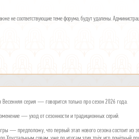
же не соответствующие теме форума, будут удалены. Администраци
ся Весенняя серия — говорится только про сезон 2026 года.
изменение — уход от сезонности и традиционных серий.
гры — предположу, что первый этап нового сезона состоит из эт
ь по Хрустальным совам, уже по итогам этих трёх игр почётный пр