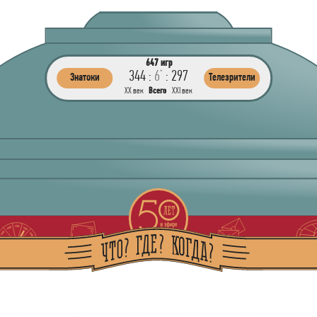
647 игр
344 :
6
:
297
*
Знатоки
Телезрители
ХХ век
Всего
ХХI век