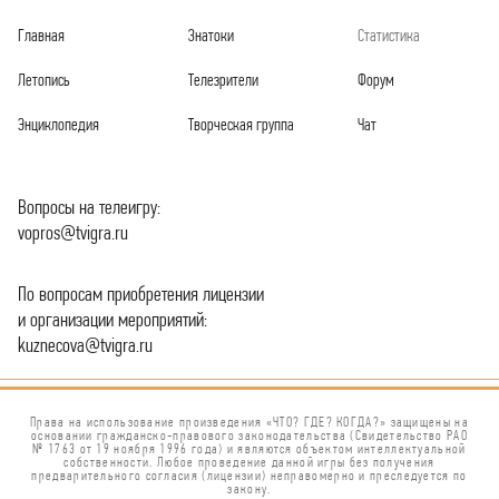
Главная
Знатоки
Статистика
Летопись
Телезрители
Форум
Энциклопедия
Творческая группа
Чат
Вопросы на телеигру:
vopros@tvigra.ru
По вопросам приобретения лицензии
и организации мероприятий:
kuznecova@tvigra.ru
Права на использование произведения «ЧТО? ГДЕ? КОГДА?» защищены на
основании гражданско-правового законодательства (Свидетельство РАО
№ 1763 от 19 ноября 1996 года) и являются объектом интеллектуальной
собственности. Любое проведение данной игры без получения
предварительного согласия (лицензии) неправомерно и преследуется по
закону.