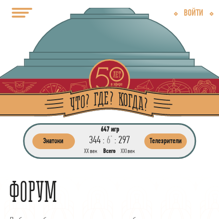
ВОЙТИ
647 игр
344 :
6
:
297
*
Знатоки
Телезрители
ХХ век
Всего
ХХI век
ФОРУМ